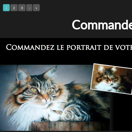
1
2
3
›
»
Commandez