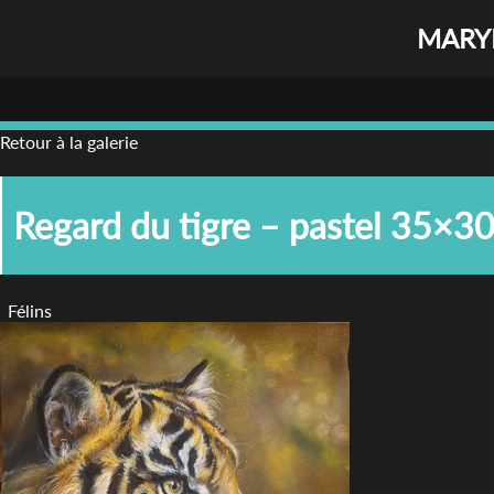
MARYL
Retour à la galerie
Regard du tigre – pastel 35×3
Félins