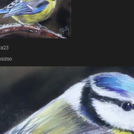
3x23
issimo